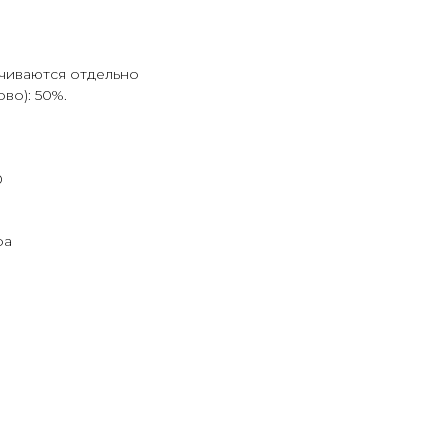
ачиваются отдельно
во): 50%.
0
ра