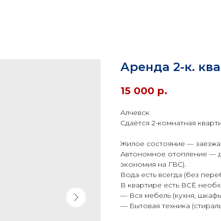
Аренда 2-к. кв
15 000
р.
Алчевск
Сдаётся 2-комнатная кварти
Жилое состояние — заезжай
Автономное отопление — д
экономия на ГВС).
Вода есть всегда (без пере
В квартире есть ВСЁ необ
— Вся мебель (кухня, шкафы
— Бытовая техника (стираль