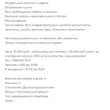
Раздельный санузел в кафеле
Встроенная кухня
Вся необходимая мебель и техника
Высокий цоколь, квартира сухая и тёплая
Расположение:
Тихий район. Вся инфраструктура в шаговой доступности:
магазины, школы, детские сады, остановки транспорта.
Не командировочным, не военным, без животных
Только порядочным семейным людям
Цена: 30 000 руб.+ коммунальные платежи + 30 000 руб (залог за
последний месяц)+ 50% услуги агенства ( единоразово)
Тел.:+7959 501 10 91
Звоните с 9:00 до 20:00
В выходные с 10 :00 до 15:00
Количество этажей в доме: 4
Комнаты: 2
Отопление: Двухконтурный котел
Ремонт: Комплексный ремонт
Тип недвижимости: Квартира
Этаж: 1