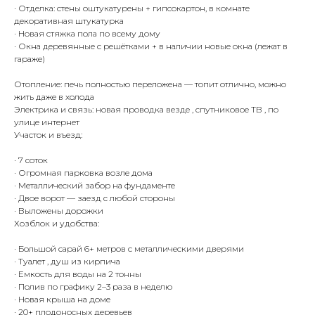
· Отделка: стены оштукатурены + гипсокартон, в комнате
декоративная штукатурка
· Новая стяжка пола по всему дому
· Окна деревянные с решётками + в наличии новые окна (лежат в
гараже)
Отопление: печь полностью переложена — топит отлично, можно
жить даже в холода
Электрика и связь: новая проводка везде , спутниковое ТВ , по
улице интернет
Участок и въезд:
· 7 соток
· Огромная парковка возле дома
· Металлический забор на фундаменте
· Двое ворот — заезд с любой стороны
· Выложены дорожки
Хозблок и удобства:
· Большой сарай 6+ метров с металлическими дверями
· Туалет , душ из кирпича
· Емкость для воды на 2 тонны
· Полив по графику 2–3 раза в неделю
· Новая крыша на доме
· 20+ плодоносных деревьев