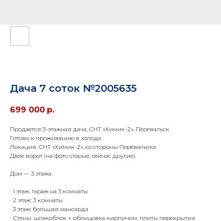
Дача 7 соток №2005635
699 000
р.
Продается 3-этажная дача, СНТ «Химик-2», Перевальск
Готово к проживанию в холода
Локация: СНТ «Химик-2», со стороны Перевальска
Двое ворот (на фото старые, сейчас другие).
Дом — 3 этажа:
· 1 этаж: гараж на 3 комнаты
· 2 этаж: 3 комнаты
· 3 этаж: большая мансарда
· Стены: шлакоблок + облицовка кирпичом, плиты перекрытия