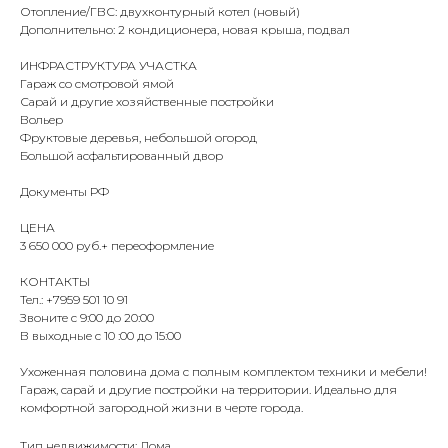
Отопление/ГВС: двухконтурный котел (новый)
Дополнительно: 2 кондиционера, новая крыша, подвал
ИНФРАСТРУКТУРА УЧАСТКА
Гараж со смотровой ямой
Сарай и другие хозяйственные постройки
Вольер
Фруктовые деревья, небольшой огород
Большой асфальтированный двор
Документы РФ
ЦЕНА
3 650 000 руб.+ переоформление
КОНТАКТЫ
Тел.: +7959 501 10 91
Звоните с 9:00 до 20:00
В выходные с 10 :00 до 15:00
Ухоженная половина дома с полным комплектом техники и мебели!
Гараж, сарай и другие постройки на территории. Идеально для
комфортной загородной жизни в черте города.
Тип недвижимости: Дома