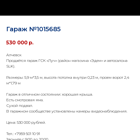
Гараж №1015685
530 000
р.
Алчевск
Продаётся гараж ГСК «Луч» (район магазина «Эдем» и автосалона
SLK).
Размеры: 5,9 м*3,5 м, высота потолка внутри 0,23 м, проем ворот 2,4
м*1,79 м
Гараж в отличном состоянии: хорошая крыша.
Есть смотровая яма.
Сухой подвал.
В гаражном сообществе установлены камеры видеонаблюдения.
Цена: 530 000 рублей.
Тел.: +7959 501 10 91
Звоните с 9:00 до 20:00