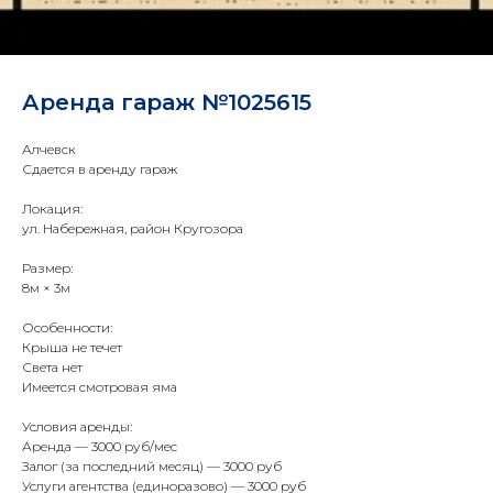
Аренда гараж №1025615
Алчевск
Сдается в аренду гараж
Локация:
ул. Набережная, район Кругозора
Размер:
8м × 3м
Особенности:
Крыша не течет
Света нет
Имеется смотровая яма
Условия аренды:
Аренда — 3000 руб/мес
Залог (за последний месяц) — 3000 руб
Услуги агентства (единоразово) — 3000 руб