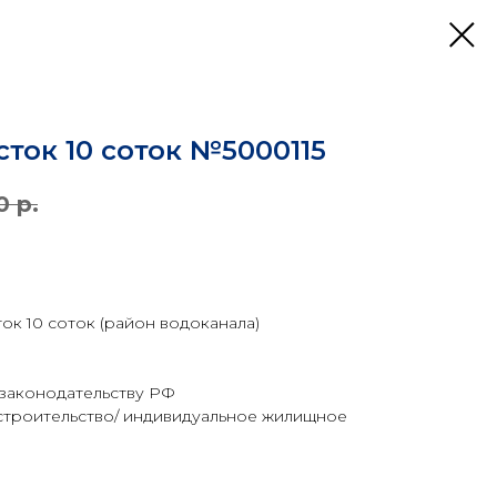
ток 10 соток №5000115
0
р.
ок 10 соток (район водоканала)
законодательству РФ
 строительство/ индивидуальное жилищное