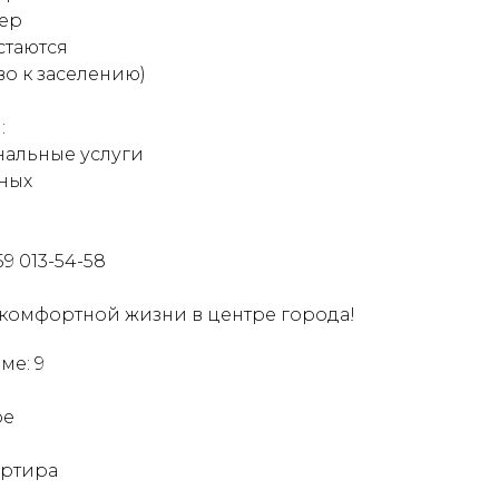
ер
стаются
во к заселению)
:
нальные услуги
ных
59 013-54-58
комфортной жизни в центре города!
ме: 9
ое
артира