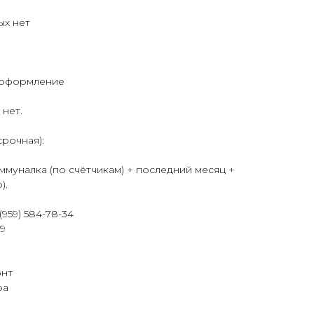
ых нет
реоформление
нет.
рочная):
оммуналка (по счётчикам) + последний месяц +
).
959) 584-78-34
 9
онт
ра