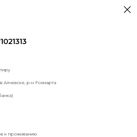
1021313
ртиру
в Алчевске, р-н Foxмарта
банка)
ов к проживанию