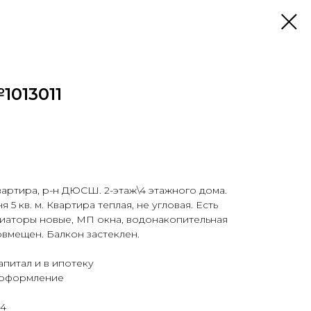
1013011
вартира, р-н ДЮСШ. 2-этаж\4 этажного дома.
я 5 кв. м. Квартира теплая, не угловая. Есть
диаторы новые, МП окна, водонакопительная
овмещен. Балкон застеклен.
питал и в ипотеку
реоформление
 4